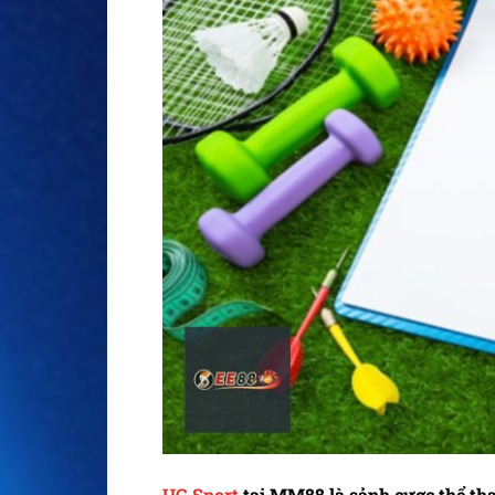
UG Sport
tại MM88 là sảnh cược thể tha