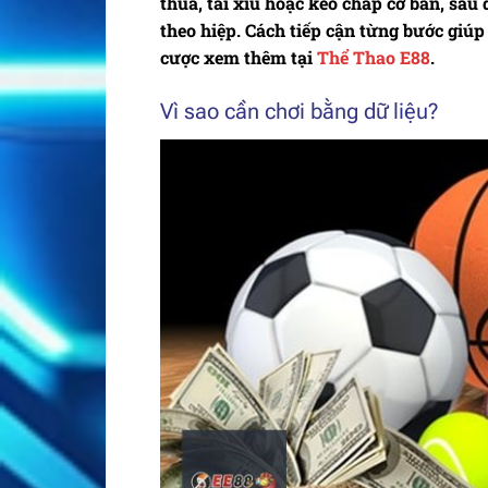
thua, tài xỉu hoặc kèo chấp cơ bản, sau 
theo hiệp. Cách tiếp cận từng bước giú
cược xem thêm tại
Thể Thao E88
.
Vì sao cần chơi bằng dữ liệu?