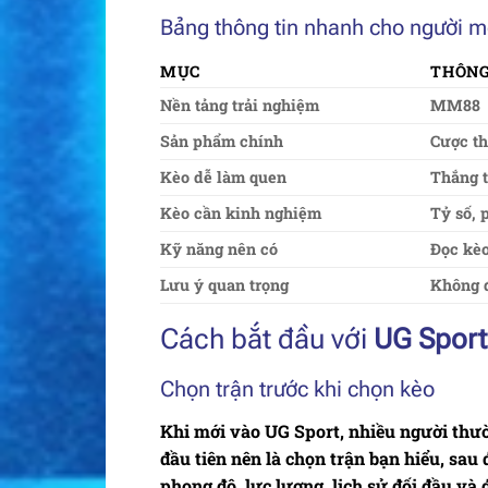
Bảng thông tin nhanh cho người m
MỤC
THÔNG
Nền tảng trải nghiệm
MM88
Sản phẩm chính
Cược th
Kèo dễ làm quen
Thắng t
Kèo cần kinh nghiệm
Tỷ số, 
Kỹ năng nên có
Đọc kèo
Lưu ý quan trọng
Không đ
Cách bắt đầu với
UG Sport
Chọn trận trước khi chọn kèo
Khi mới vào
UG Sport
, nhiều người thườ
đầu tiên nên là chọn trận bạn hiểu, sau
phong độ, lực lượng, lịch sử đối đầu và 