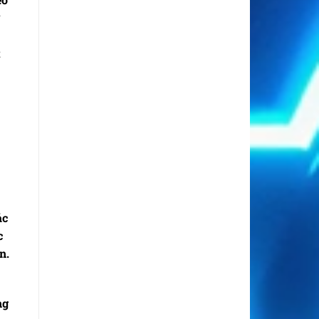
t
ác
c
n.
ng