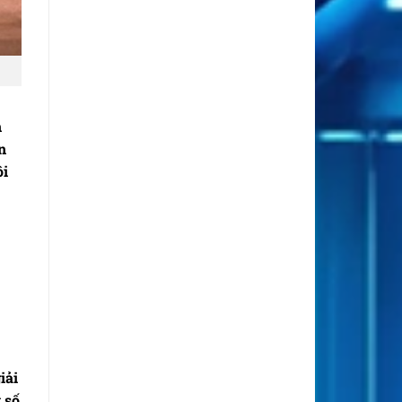
n
n
ôi
iải
 số