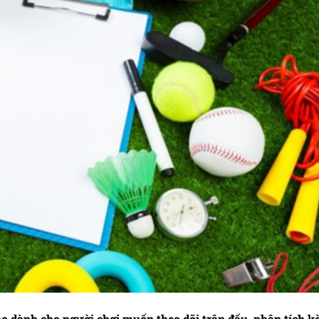
o dành cho người chơi muốn theo dõi trận đấu, phân tích k