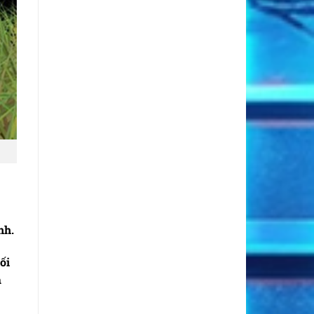
nh.
ối
m