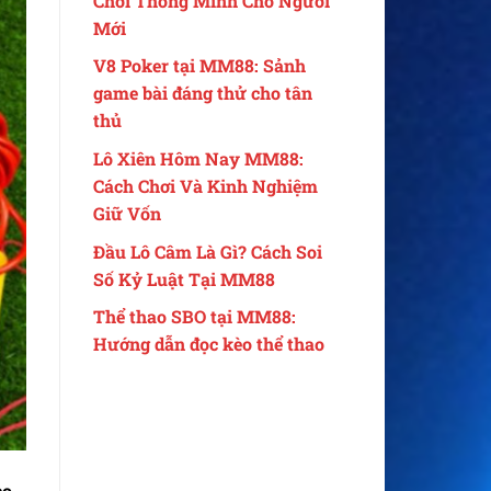
Chơi Thông Minh Cho Người
Mới
V8 Poker tại MM88: Sảnh
game bài đáng thử cho tân
thủ
Lô Xiên Hôm Nay MM88:
Cách Chơi Và Kinh Nghiệm
Giữ Vốn
Đầu Lô Câm Là Gì? Cách Soi
Số Kỷ Luật Tại MM88
Thể thao SBO tại MM88:
Hướng dẫn đọc kèo thể thao
èo