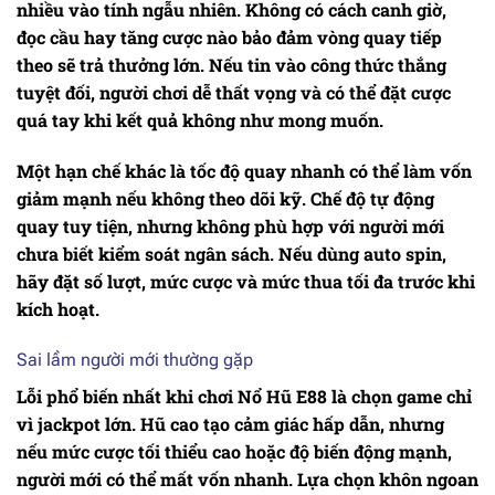
nhiều vào tính ngẫu nhiên. Không có cách canh giờ,
đọc cầu hay tăng cược nào bảo đảm vòng quay tiếp
theo sẽ trả thưởng lớn. Nếu tin vào công thức thắng
tuyệt đối, người chơi dễ thất vọng và có thể đặt cược
quá tay khi kết quả không như mong muốn.
Một hạn chế khác là tốc độ quay nhanh có thể làm vốn
giảm mạnh nếu không theo dõi kỹ. Chế độ tự động
quay tuy tiện, nhưng không phù hợp với người mới
chưa biết kiểm soát ngân sách. Nếu dùng auto spin,
hãy đặt số lượt, mức cược và mức thua tối đa trước khi
kích hoạt.
Sai lầm người mới thường gặp
Lỗi phổ biến nhất khi chơi
Nổ Hũ E88
là chọn game chỉ
vì jackpot lớn. Hũ cao tạo cảm giác hấp dẫn, nhưng
nếu mức cược tối thiểu cao hoặc độ biến động mạnh,
người mới có thể mất vốn nhanh. Lựa chọn khôn ngoan