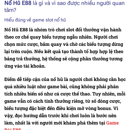
Nổ Hũ E88
là gì và vì sao được nhiều người quan
tâm?
Hiểu đúng về game slot nổ hũ
Nổ Hũ E88
là nhóm trò chơi slot đổi thưởng vận hành
theo cơ chế quay biểu tượng ngẫu nhiên. Người chơi
chọn mức cược, bấm quay và chờ các biểu tượng dừng
lại trên cuộn. Nếu kết quả tạo thành tổ hợp hợp lệ theo
bảng trả thưởng, hệ thống sẽ cộng phần thưởng tương
ứng vào tài khoản.
Điểm dễ tiếp cận của nổ hũ là người chơi không cần học
quá nhiều luật như game bài, cũng không phải phân
tích nhiều biến số như cá cược thể thao. Tuy nhiên, mỗi
game vẫn có cách tính thưởng riêng, từ số dòng cược,
biểu tượng đặc biệt đến điều kiện mở vòng bonus. Vì
vậy, đọc hướng dẫn trước khi chơi luôn là bước nên
làm, nhất là với người mới khám phá thêm tại
Game
Bài E88
.