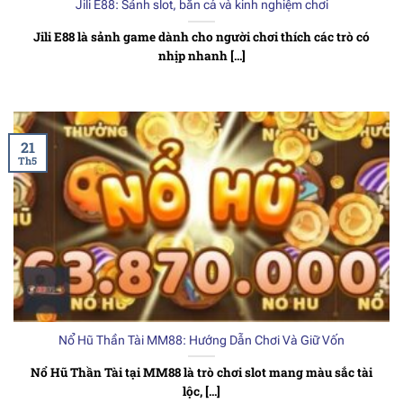
Jili E88: Sảnh slot, bắn cá và kinh nghiệm chơi
Jili E88 là sảnh game dành cho người chơi thích các trò có
nhịp nhanh [...]
21
Th5
Nổ Hũ Thần Tài MM88: Hướng Dẫn Chơi Và Giữ Vốn
Nổ Hũ Thần Tài tại MM88 là trò chơi slot mang màu sắc tài
lộc, [...]