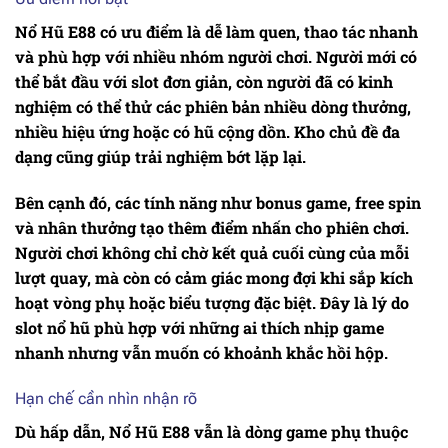
Nổ Hũ E88
có ưu điểm là dễ làm quen, thao tác nhanh
và phù hợp với nhiều nhóm người chơi. Người mới có
thể bắt đầu với slot đơn giản, còn người đã có kinh
nghiệm có thể thử các phiên bản nhiều dòng thưởng,
nhiều hiệu ứng hoặc có hũ cộng dồn. Kho chủ đề đa
dạng cũng giúp trải nghiệm bớt lặp lại.
Bên cạnh đó, các tính năng như bonus game, free spin
và nhân thưởng tạo thêm điểm nhấn cho phiên chơi.
Người chơi không chỉ chờ kết quả cuối cùng của mỗi
lượt quay, mà còn có cảm giác mong đợi khi sắp kích
hoạt vòng phụ hoặc biểu tượng đặc biệt. Đây là lý do
slot nổ hũ phù hợp với những ai thích nhịp game
nhanh nhưng vẫn muốn có khoảnh khắc hồi hộp.
Hạn chế cần nhìn nhận rõ
Dù hấp dẫn,
Nổ Hũ E88
vẫn là dòng game phụ thuộc