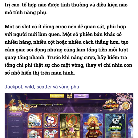
trị cao, tổ hợp nào được tính thưởng và điều kiện nào
mở tính năng phụ.
Một số slot có ít dòng cược nên dễ quan sát, phù hợp
với người mới làm quen. Một số phiên bản khác có
nhiều hàng, nhiều cột hoặc nhiều cách thắng hơn, tạo
cảm giác sôi động nhưng cũng làm tổng tiền mỗi lượt
quay tăng nhanh. Trước khi nâng cược, hãy kiểm tra
tổng chi phí thật sự cho một vòng, thay vì chỉ nhìn con
số nhỏ hiển thị trên màn hình.
Jackpot, wild, scatter và vòng phụ