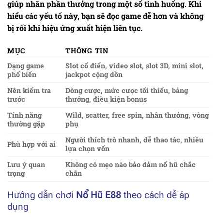
giúp nhân phần thưởng trong một số tình huống. Khi
hiểu các yếu tố này, bạn sẽ đọc game dễ hơn và không
bị rối khi hiệu ứng xuất hiện liên tục.
MỤC
THÔNG TIN
Dạng game
Slot cổ điển, video slot, slot 3D, mini slot,
phổ biến
jackpot cộng dồn
Nên kiểm tra
Dòng cược, mức cược tối thiểu, bảng
trước
thưởng, điều kiện bonus
Tính năng
Wild, scatter, free spin, nhân thưởng, vòng
thường gặp
phụ
Người thích trò nhanh, dễ thao tác, nhiều
Phù hợp với ai
lựa chọn vốn
Lưu ý quan
Không có mẹo nào bảo đảm nổ hũ chắc
trọng
chắn
Hướng dẫn chơi
Nổ Hũ E88
theo cách dễ áp
dụng