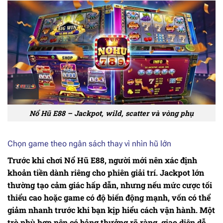
Nổ Hũ E88 – Jackpot, wild, scatter và vòng phụ
Chọn game theo ngân sách thay vì nhìn hũ lớn
Trước khi chơi
Nổ Hũ E88
, người mới nên xác định
khoản tiền dành riêng cho phiên giải trí. Jackpot lớn
thường tạo cảm giác hấp dẫn, nhưng nếu mức cược tối
thiểu cao hoặc game có độ biến động mạnh, vốn có thể
giảm nhanh trước khi bạn kịp hiểu cách vận hành. Một
trò phù hợp nên có bảng thưởng rõ ràng, giao diện dễ