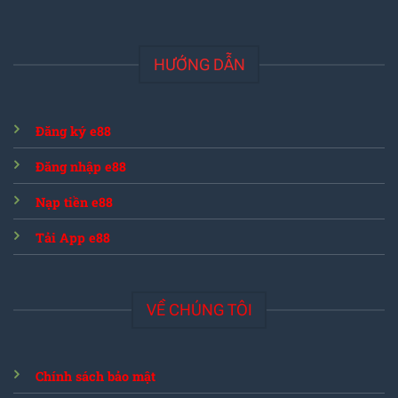
HƯỚNG DẪN
Đăng ký e88
Đăng nhập e88
Nạp tiền e88
Tải App e88
VỀ CHÚNG TÔI
Chính sách bảo mật