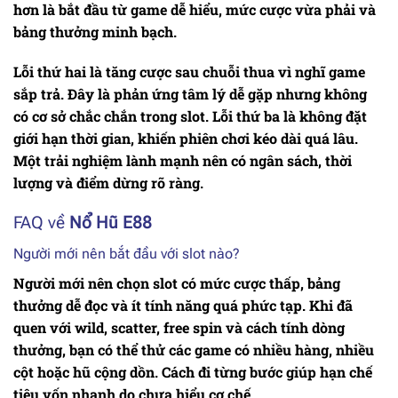
hơn là bắt đầu từ game dễ hiểu, mức cược vừa phải và
bảng thưởng minh bạch.
Lỗi thứ hai là tăng cược sau chuỗi thua vì nghĩ game
sắp trả. Đây là phản ứng tâm lý dễ gặp nhưng không
có cơ sở chắc chắn trong slot. Lỗi thứ ba là không đặt
giới hạn thời gian, khiến phiên chơi kéo dài quá lâu.
Một trải nghiệm lành mạnh nên có ngân sách, thời
lượng và điểm dừng rõ ràng.
FAQ về
Nổ Hũ E88
Người mới nên bắt đầu với slot nào?
Người mới nên chọn slot có mức cược thấp, bảng
thưởng dễ đọc và ít tính năng quá phức tạp. Khi đã
quen với wild, scatter, free spin và cách tính dòng
thưởng, bạn có thể thử các game có nhiều hàng, nhiều
cột hoặc hũ cộng dồn. Cách đi từng bước giúp hạn chế
tiêu vốn nhanh do chưa hiểu cơ chế.