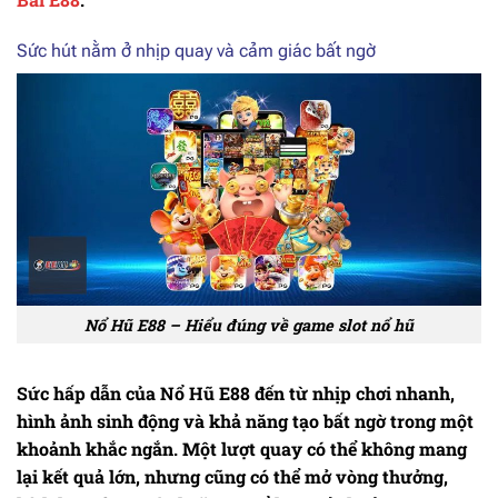
Sức hút nằm ở nhịp quay và cảm giác bất ngờ
Nổ Hũ E88 – Hiểu đúng về game slot nổ hũ
Sức hấp dẫn của
Nổ Hũ E88
đến từ nhịp chơi nhanh,
hình ảnh sinh động và khả năng tạo bất ngờ trong một
khoảnh khắc ngắn. Một lượt quay có thể không mang
lại kết quả lớn, nhưng cũng có thể mở vòng thưởng,